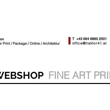
T +43 664 8860 2501
ion
office@traktor41.at
 Print / Package / Online / Architektur
FINE ART PRI
 WEBSHOP