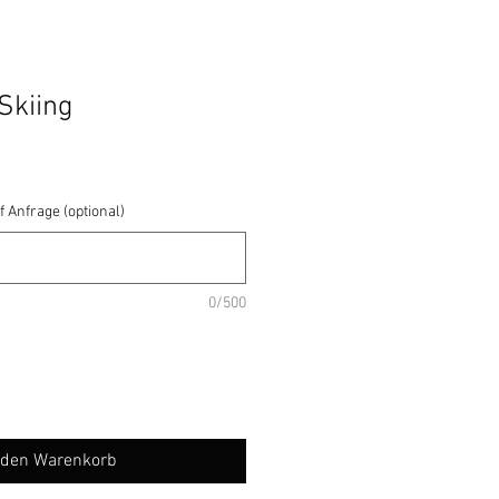
Skiing
f Anfrage (optional)
0/500
 den Warenkorb