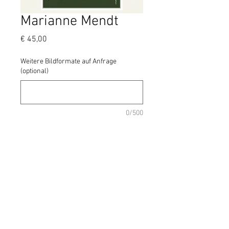
Marianne Mendt
Preis
€ 45,00
Weitere Bildformate auf Anfrage
(optional)
0/500
Anzahl
*
In den Warenkorb
La Musique d'Autriche - Künstlerportrait