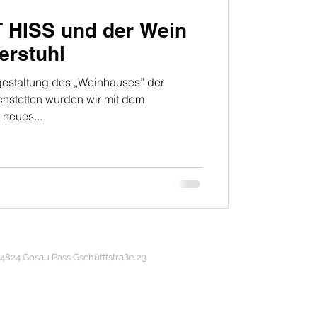
HISS und der Wein
erstuhl
estaltung des „Weinhauses” der
tetten wurden wir mit dem
n neues...
4824 Gosau Pass Gschütttstraße 23