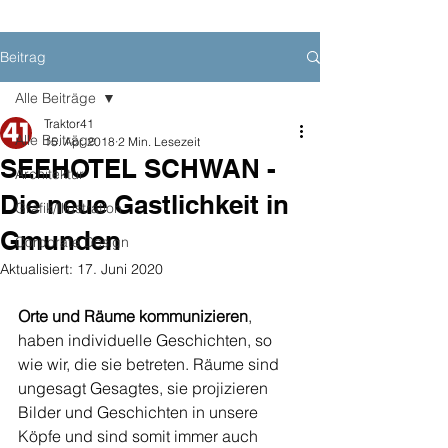
Beitrag
Alle Beiträge
Traktor41
Alle Beiträge
15. Apr. 2018
2 Min. Lesezeit
SEEHOTEL SCHWAN -
Architektur
Die neue Gastlichkeit in
Grafik/Illustration
Gmunden
Corporate Design
Aktualisiert:
17. Juni 2020
Orte und Räume kommunizieren
, 
haben individuelle Geschichten, so 
wie wir, die sie betreten. Räume sind 
ungesagt Gesagtes, sie projizieren 
Bilder und Geschichten in unsere 
Köpfe und sind somit immer auch 