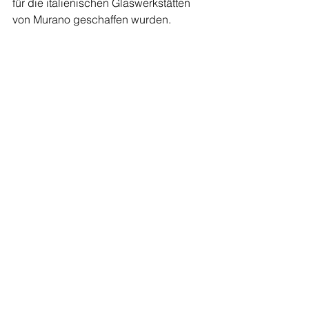
für die italienischen Glaswerkstätten 
von Murano geschaffen wurden.  
Farben und Formen des Traunsees, 
architektonisch interpretiert
Generell wurden die Räumlichkeiten 
mit variablen Sitzgelegenheiten 
ausgestattet.  