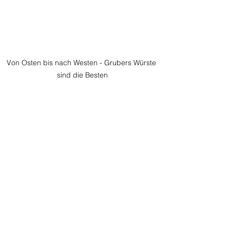
Von Osten bis nach Westen - Grubers Würste 
sind die Besten
Making of: Thomas Gruber, Andreas Kump und 
Jörg Hoffmann