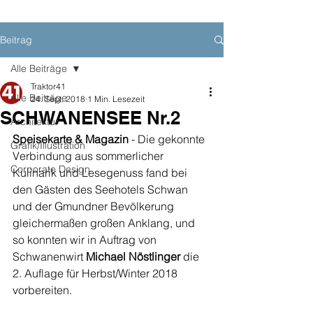
Beitrag
Alle Beiträge
Traktor41
Alle Beiträge
24. Sept. 2018
1 Min. Lesezeit
SCHWANENSEE Nr.2
Architektur
Speisekarte & Magazin
 - Die gekonnte 
Grafik/Illustration
Verbindung aus sommerlicher 
Corporate Design
Kulinarik und Lesegenuss fand bei 
den Gästen des Seehotels Schwan 
und der Gmundner Bevölkerung 
gleichermaßen großen Anklang, und 
so konnten wir in Auftrag von 
Schwanenwirt 
Michael Nöstlinger
 die 
2. Auflage für Herbst/Winter 2018 
vorbereiten. 