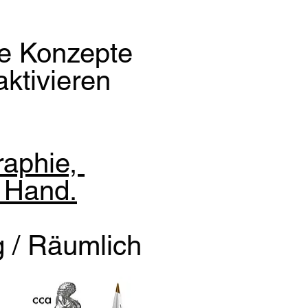
de Konzepte
ktivieren
graphie,
 Hand.
g / Räumlich