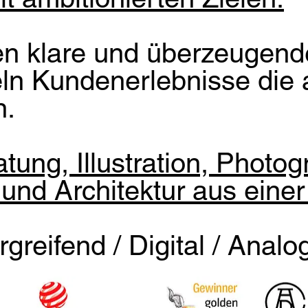
ren klare und überzeugen
ln Kundenerlebnisse die a
n.
tung, Illustration, Photo
 und Architektur
aus einer
greifend / Digital / Analo