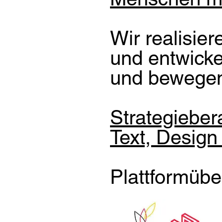
l
Wir realisie
und entwicke
und bewege
l
Strategiebera
Text, Design
Plattformüber