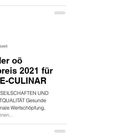
ezeit
er oö
reis 2021 für
AE-CULINAR
- SEILSCHAFTEN UND
QUALITÄT Gesunde
onale Wertschöpfung,
nen...